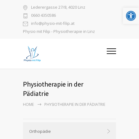
Open
Lederergasse 27/8, 4020 Linz
0660 4350586
info@physio-mit-filip.at
Physio mit Filip - Physiotherapie in Linz
Physiotherapie in der
Pädiatrie
HOME
PHYSIOTHERAPIE IN DER PÄDIATRIE
Orthopädie